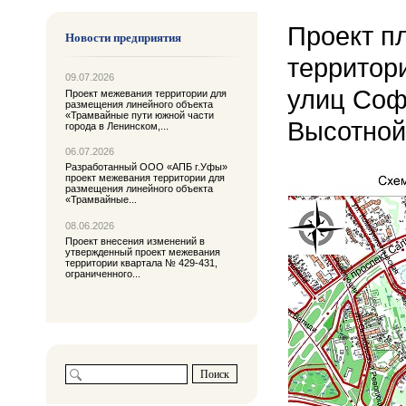
Проект п
Новости предприятия
территор
09.07.2026
улиц Соф
Проект межевания территории для
размещения линейного объекта
«Трамвайные пути южной части
Высотной
города в Ленинском,...
06.07.2026
Разработанный ООО «АПБ г.Уфы»
проект межевания территории для
размещения линейного объекта
«Трамвайные...
08.06.2026
Проект внесения изменений в
утвержденный проект межевания
территории квартала № 429-431,
ограниченного...