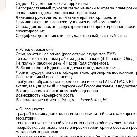
Отдел : Отдел планировки территории
Непосредственный руководитель: начальник отдела планировки
начальника отдела планировки территории
Линейный руководитель: главный архитектор проекта
Причина открытия вакансии: увеличение объёмов работ
Сфера деятельности: Градостроительное проектирование, архит
проектирование.
Специфика деятельности: государственный, частный заказ.
● Условия вакансии
Опыт работы: без опыта (рассмотрим студентов ВУЗ)
Тип занятости: полный рабочий день 8 часов (9-18 часов. Обед 1
Не полный рабочий день 4 часов (для студентов).
Рабочая неделя 5-дневная с двумя выходными днями.
Форма трудоустройства: официальное, договор на постоянное т
Испытательный срок: 1 месяц
Требуемое образование: среднее техническое ГАПОУ БАСК РБ п
эксплуатация зданий и сооружений/ Водоснабжение и водоотве
Размер зарплаты: по итогам собеседования
Возможность карьерного роста
Расположение офиса: г. Уфа, ул. Российская, 50.
● Обязанности:
- разработка сводного плана инженерных сетей в составе проек
территории
- составление текстовой части инженерного обеспечения террит
-разработка вертикальной планировки территории в составе про
межевания территории
- проектирование трасс инженерных сетей (водоснабжение, вод