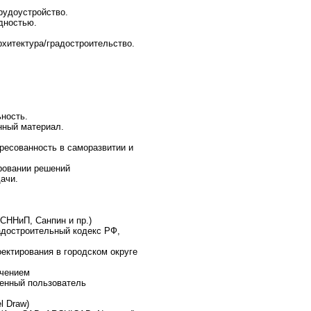
рудоустройство.
дностью.
хитектура/градостроительство.
ность.
нный материал.
ересованность в саморазвитии и
ировании решений
ачи.
СННиП, Санпин и пр.)
адостроительный кодекс РФ,
ектирования в городском округе
ечением
ренный пользователь
l Draw)