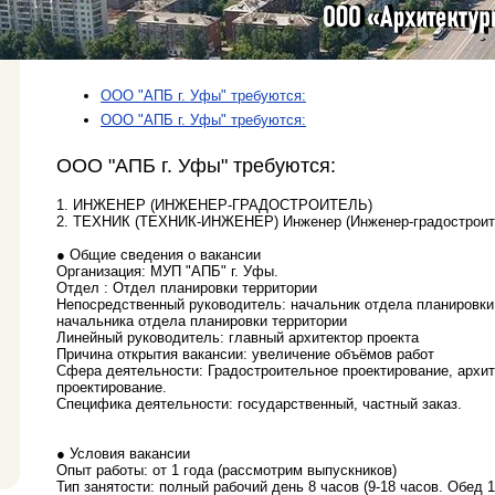
Вакансии
ООО "АПБ г. Уфы" требуются:
ООО "АПБ г. Уфы" требуются:
ООО "АПБ г. Уфы" требуются:
1. ИНЖЕНЕР (ИНЖЕНЕР-ГРАДОСТРОИТЕЛЬ)
2. ТЕХНИК (ТЕХНИК-ИНЖЕНЕР) Инженер (Инженер-градостроит
● Общие сведения о вакансии
Организация: МУП "АПБ" г. Уфы.
Отдел : Отдел планировки территории
Непосредственный руководитель: начальник отдела планировки
начальника отдела планировки территории
Линейный руководитель: главный архитектор проекта
Причина открытия вакансии: увеличение объёмов работ
Сфера деятельности: Градостроительное проектирование, архит
проектирование.
Специфика деятельности: государственный, частный заказ.
● Условия вакансии
Опыт работы: от 1 года (рассмотрим выпускников)
Тип занятости: полный рабочий день 8 часов (9-18 часов. Обед 