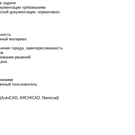
е задачи
окументации требованиям
еской документации, нормативно-
ность.
нный материал.
чения города, заинтересованность
ов.
ировании решений
ачи.
ечением
ренный пользователь
 (AutoCAD, ARCHICAD, Nanocad)