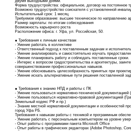
двумя выходными днями.
Форма трудоустройства: официальное, договор на постоянное т
Возможно трудоустройство соискателя с установленной инвали
Испытательный срок: 1 месяц
Требуемое образование: высшее техническое по направлению ар
Размер зарплаты: по итогам собеседования
Возможность карьерного роста
Расположение офиса: г. Уфа, ул. Российская, 50.
● Требования к личным качествам
- Умение работать в коллективе
- Ответственный подход к поставленным задачам и исполнитель
- Умение анализировать и самостоятельно изучать предоставле
- Умение планировать работу и соблюдать поставленные сроки.
- Интерес к вопросом градостроительства и архитектуры, заинт
совершенствовании профессиональных навыков.
- Умение обосновывать целесообразность принятых при проект
- Умение искать альтернативные пути решения поставленной зад
● Требования к знанию НПД и работы с ПК
- Умение пользоваться нормативно-технической документацией (
- Умение пользоваться нормативно-правовой документацией (Гр
Земельный кодекс РФ и пр.)
- Знание местной нормативной документации и особенностей про
город Уфа РБ.
Требования к навыкам работы с техникой и программным обесп
- Умение работать с персональным компьютером на уровне уве
- Опыт работы с программами пакета Microsoft Office
- Опыт работы в графических редакторах (Adobe Photoshop, Core