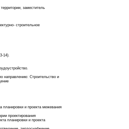
 территории, заместитель
ектурно- строительное
3-14).
рудоустройство.
о направлению: Строительство и
дение
та планировки и проекта межевания
ории проектирования
екта планировки и проекта
оотведение, теплоснабжение,