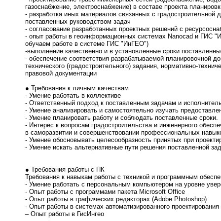
газоснабжение, электроснабжение) в составе проекта планировк
- разработка иных материалов связанных с градостроительной 
поставленных руководством задач
- согласование разработанных проектных решений с ресурсос
- опыт работы в геоинформационных системах Nanocad и ГИС "И
обучаем работе в системе ГИС "ИнГЕО")
-выполнение качественно и в установленные сроки поставленны
- обеспечение соответствия разрабатываемой планировочной д
технического (градостроительного) задания, нормативно-технич
правовой документации
● Требования к личным качествам
- Умение работать в коллективе
- Ответственный подход к поставленным задачам и исполнитель
- Умение анализировать и самостоятельно изучать предоставле
- Умение планировать работу и соблюдать поставленные сроки.
- Интерес к вопросам градостроительства и инженерного обеспе
в саморазвитии и совершенствовании профессиональных навык
- Умение обосновывать целесообразность принятых при проект
- Умение искать альтернативные пути решения поставленной зад
● Требования работы с ПК
Требования к навыкам работы с техникой и программным обесп
- Умение работать с персональным компьютером на уровне уве
- Опыт работы с программами пакета Microsoft Office
- Опыт работы в графических редакторах (Adobe Photoshop)
- Опыт работы в системах автоматизированного проектирования
– Опыт работы в ГисИнгео