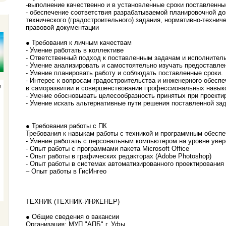
-выполнение качественно и в установленные сроки поставленны
- обеспечение соответствия разрабатываемой планировочной д
технического (градостроительного) задания, нормативно-технич
правовой документации
● Требования к личным качествам
- Умение работать в коллективе
- Ответственный подход к поставленным задачам и исполнитель
- Умение анализировать и самостоятельно изучать предоставле
- Умение планировать работу и соблюдать поставленные сроки.
- Интерес к вопросам градостроительства и инженерного обеспе
в саморазвитии и совершенствовании профессиональных навык
- Умение обосновывать целесообразность принятых при проект
- Умение искать альтернативные пути решения поставленной зад
● Требования работы с ПК
Требования к навыкам работы с техникой и программным обесп
- Умение работать с персональным компьютером на уровне уве
- Опыт работы с программами пакета Microsoft Office
- Опыт работы в графических редакторах (Adobe Photoshop)
- Опыт работы в системах автоматизированного проектирования
– Опыт работы в ГисИнгео
ТЕХНИК (ТЕХНИК-ИНЖЕНЕР)
● Общие сведения о вакансии
Организация: МУП "АПБ" г. Уфы.