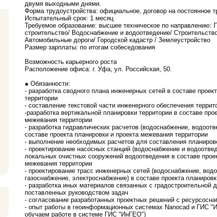
двумя выходными днями.
Форма трудоустройства: официальное, договор на постоянное т
Испытательный срок: 1 месяц
Требуемое образование: высшее техническое по направлению:
строительство/ Водоснабжение и водоотведение/ Строительство
Автомобильные дороги/ Городской кадастр / Землеустройство
Размер зарплаты: по итогам собеседования
Возможность карьерного роста
Расположение офиса: г. Уфа, ул. Российская, 50.
● Обязанности:
- разработка сводного плана инженерных сетей в составе проек
территории
- составление текстовой части инженерного обеспечения террит
-разработка вертикальной планировки территории в составе про
межевания территории
- разработка гидравлических расчетов (водоснабжение, водоотв
составе проекта планировки и проекта межевания территории
- выполнение необходимых расчетов для составления планиров
- проектирование насосных станций (водоснабжение и водоотвед
локальных очистных сооружений водоотведения в составе проек
межевания территории
- проектирование трасс инженерных сетей (водоснабжение, вод
газоснабжение, электроснабжение) в составе проекта планировк
- разработка иных материалов связанных с градостроительной 
поставленных руководством задач
- согласование разработанных проектных решений с ресурсос
- опыт работы в геоинформационных системах Nanocad и ГИС "И
обучаем работе в системе ГИС "ИнГЕО")