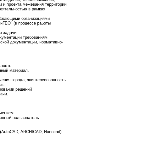
и и проекта межевания территории
деятельностью в рамках
набжающими организациями
нГЕО" (в процессе работы
е задачи
окументации требованиям
еской документации, нормативно-
ность.
нный материал.
чения города, заинтересованность
ов.
ировании решений
ачи.
ечением
ренный пользователь
 (AutoCAD, ARCHICAD, Nanocad)