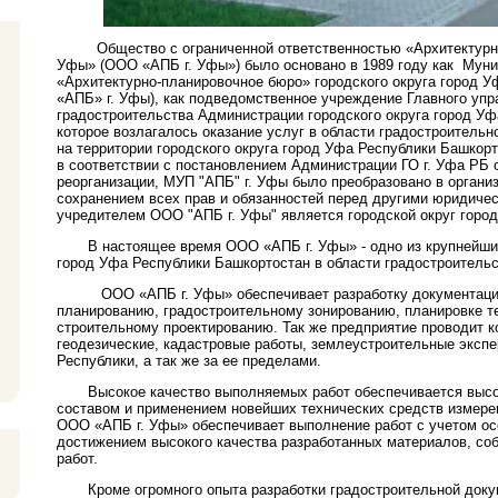
Общество с ограниченной ответственностью «Архитектурно
Уфы» (ООО «АПБ г. Уфы») было основано в 1989 году как Муни
«Архитектурно-планировочное бюро» городского округа город 
«АПБ» г. Уфы), как подведомственное учреждение Главного упр
градостроительства Администрации городского округа город Уф
которое возлагалось оказание услуг в области градостроительн
на территории городского округа город Уфа Республики Башкорто
в соответствии с постановлением Администрации ГО г. Уфа РБ от
реорганизации, МУП "АПБ" г. Уфы было преобразовано в орган
сохранением всех прав и обязанностей перед другими юридиче
учредителем ООО "АПБ г. Уфы" является городской округ горо
В настоящее время ООО «АПБ г. Уфы» -
одно из крупнейши
город Уфа Республики Башкортостан в области градостроительс
ООО «АПБ г. Уфы» обеспечивает разработку документации
планированию, градостроительному зонированию, планировке те
строительному проектированию. Так же предприятие проводит 
геодезические, кадастровые работы, землеустроительные экспе
Республики, а так же за ее пределами.
Высокое качество выполняемых работ обеспечивается выс
составом и применением новейших технических средств измере
ООО «АПБ г. Уфы» обеспечивает выполнение работ с учетом осо
достижением высокого качества разработанных материалов, с
работ.
Кроме огромного опыта разработки градостроительной докум