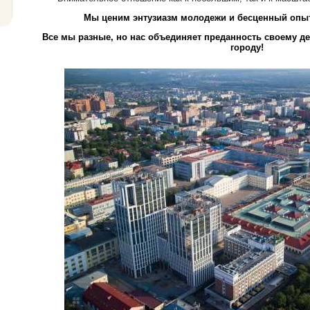
Мы ценим энтузиазм молодежи и бесценный опыт
Все мы разные, но нас объединяет преданность своему д
городу!