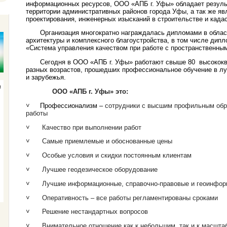
информационных ресурсов, ООО «АПБ г. Уфы» обладает резуль
территории административных районов города Уфы, а так же я
проектирования, инженерных изысканий в строительстве и када
Организация многократно награждалась дипломами в област
архитектуры и комплексного благоустройства, в том числе дип
«Система управления качеством при работе с пространственны
Сегодня в ООО «АПБ г. Уфы» работают свыше 80 высококв
разных возрастов, прошедших профессиональное обучение в л
и зарубежья.
ООО «АПБ г. Уфы» это:
˅
Профессионализм –
сотрудники с высшим профильным обр
работы
˅
Качество при выполнении работ
˅
Самые приемлемые и обоснованные цены
˅
Особые условия и скидки постоянным клиентам
˅
Лучшее геодезическое оборудование
˅
Лучшие информационные, справочно-правовые и геоинфо
˅
Оперативность – все работы регламентированы сроками
˅
Решение нестандартных вопросов
˅
Внимательное отношение как к небольшим, так и к масшт