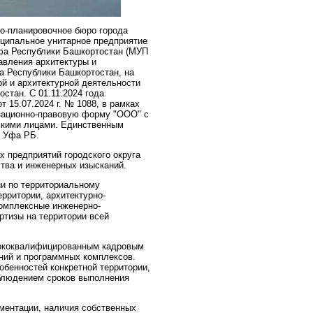
-планировочное бюро города
ципальное унитарное предприятие
Уфа Республики Башкортостан (МУП
авления архитектуры и
а Республики Башкортостан, на
ой и архитектурной деятельности
стан. С 01.11.2024 года
 15.07.2024 г. № 1088, в рамках
изационно-правовую форму "ООО" с
скими лицами. Единственным
д Уфа РБ.
х предприятий городского округа
тва и инженерных изысканий.
 по территориальному
рритории, архитектурно-
комплексные инженерно-
ртизы на территории всей
ококвалифицированным кадровым
ний и программных комплексов.
бенностей конкретной территории,
облюдением сроков выполнения
ентации, наличия собственных