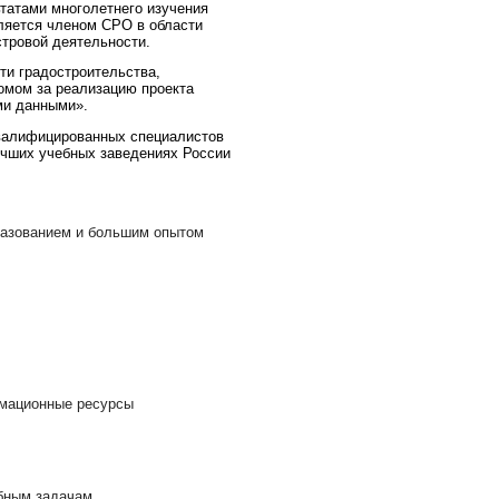
татами многолетнего изучения
вляется членом СРО в области
стровой деятельности.
и градостроительства,
ломом за реализацию проекта
ми данными».
алифицированных специалистов
учших учебных заведениях России
азованием и большим опытом
рмационные ресурсы
абным задачам