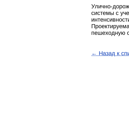
Улично-дорож
системы с уч
интенсивност
Проектируема
пешеходную с
← Назад к сп